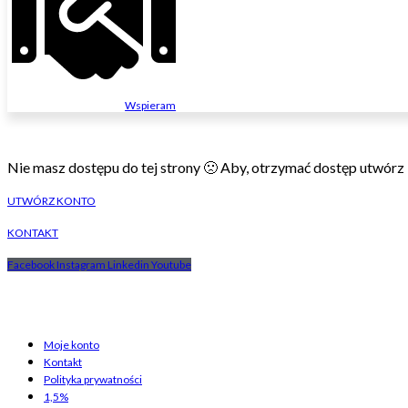
Wspieram
Nie masz dostępu do tej strony 🙁 Aby, otrzymać dostęp utwórz k
UTWÓRZ KONTO
KONTAKT
Facebook
Instagram
Linkedin
Youtube
Moje konto
Kontakt
Polityka prywatności
1,5%