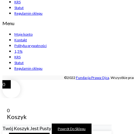
KRS
Statut
Regulamin sklepu
Menu
Moje konto
Kontakt
Polityka prywatności
1,5%
KRS
Statut
Regulamin sklepu
©2022
Fundacja Prawa Ojca
. Wszystkie pr
0
0
Koszyk
Twój Koszyk Jest Pusty
Powrót Do Sklepu